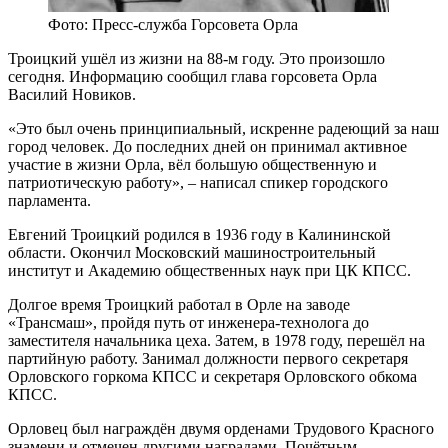
Фото: Пресс-служба Горсовета Орла
Троицкий ушёл из жизни на 88-м году. Это произошло
сегодня. Информацию сообщил глава горсовета Орла
Василий Новиков.
«Это был очень принципиальный, искренне радеющий за наш
город человек. До последних дней он принимал активное
участие в жизни Орла, вёл большую общественную и
патриотическую работу», – написал спикер городского
парламента.
Евгений Троицкий родился в 1936 году в Калининской
области. Окончил Московский машиностроительный
институт и Академию общественных наук при ЦК КПСС.
Долгое время Троицкий работал в Орле на заводе
«Трансмаш», пройдя путь от инженера-технолога до
заместителя начальника цеха. Затем, в 1978 году, перешёл на
партийную работу. Занимал должности первого секретаря
Орловского горкома КПСС и секретаря Орловского обкома
КПСС.
Орловец был награждён двумя орденами Трудового Красного
знамени и отмечен другими наградами. Почётным