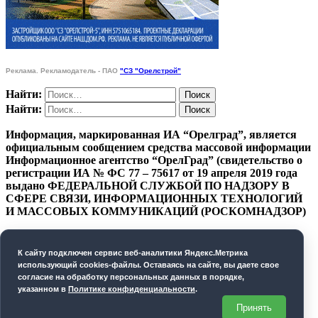
Реклама. Рекламодатель - ПАО
"СЗ "Орелстрой"
Найти:
Найти:
Информация, маркированная ИА “Орелград”, является
официальным сообщением средства массовой информации
Информационное агентство “ОрелГрад” (свидетельство о
регистрации ИА № ФС 77 – 75617 от 19 апреля 2019 года
выдано ФЕДЕРАЛЬНОЙ СЛУЖБОЙ ПО НАДЗОРУ В
СФЕРЕ СВЯЗИ, ИНФОРМАЦИОННЫХ ТЕХНОЛОГИЙ
И МАССОВЫХ КОММУНИКАЦИЙ (РОСКОМНАДЗОР)
ПОЛИТИКА КОНФИДЕНЦИАЛЬНОСТИ
К cайту подключен сервис веб-аналитики Яндекс.Метрика
СОГЛАСИЕ НА ОБРАБОТКУ ПЕРСОНАЛЬНЫХ
использующий cookies-файлы. Оставаясь на сайте, вы даете свое
ДАННЫХ
согласие на обработку персональных данных в порядке,
указанном в
Политике конфиденциальности
.
Орелград. 2026 год
Принять