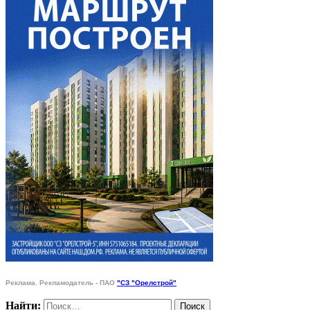
Реклама. Рекламодатель - ПАО
"СЗ "Орелстрой"
Найти: