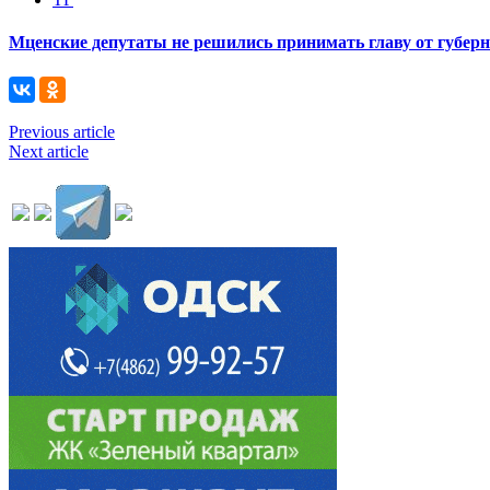
Мценские депутаты не решились принимать главу от губер
Previous article
Next article