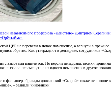
главой независимого профсоюза «Действие» Дмитрием Серёгин
«Орёлтаймс»
.
кой ЦРБ не перевели в новое помещение, а вернули в прежнее.
ернулись обратно. Как утверждают в депздраве, сотрудников «Ск
ы с вызовами пациентов. По версии депздрава, звонки принима
тки вызовов перемещение из одного помещения в другое повлият
его фельдшера бригады должанской «Скорой» также не вполне вер
ьнице», – заявили чиновники.