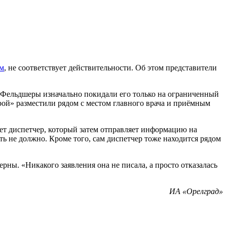
ым
, не соответствует действительности. Об этом представители
 Фельдшеры изначально покидали его только на ограниченный
орой» разместили рядом с местом главного врача и приёмным
ет диспетчер, который затем отправляет информацию на
ь не должно. Кроме того, сам диспетчер тоже находится рядом
ны. «Никакого заявления она не писала, а просто отказалась
ИА «Орелград»