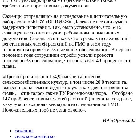
1130 кг лука, маркировка которых не соответствовала
требованиям нормативных документов».
Саженцы отправлялись на исследование в испытательную
лабораторию ФГБУ «ВНИИЗЖ». Далеко не все они сумели
выдержать испытания. Так, было установлено, что 5415
саженцев не соответствуют требованиям нормативных
документов. Сообщается также, что в рамках исследований
вегетативных частей растений на ГМО в этом году
планируется провести 78 выездных обследований. В первой
половине года сотрудники службы успели провести
проведено 38 обследований, что составляет 49 процентов от
плана.
«Проконтролировано 154,9 тысячи га посевов
сельскохозяйственных культур, в том числе 28,8 тысячи га,
высеянных на семеноводческих участках для производства
семян, – отчиталось также ТУ Россельхознадзора. – Отобрано
147 проб вегетативных частей растений (пшеница, соя, рапс,
кукуруза и сахарная свекла) для исследования на ГМО.
Положительных проб не установлено».
ИА «Орелград»
саженцы
сельское хозяйство