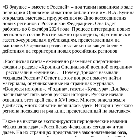
«В будущее – вместе с Россией» – под таким названием в зале
периодики Орловской областной библиотеки им. И.А. Бунина
открылась выставка, приуроченная ко Дню воссоединения
новых регионов с Российской Федерацией. Она будет
работать по 8 октября 2024 года. Процесс интеграции новых
регионов в состав России можно проследить, обратившись к
газетно-журнальным публикациям, представленным на
выставке. Отдельный раздел выставки посвящен боевым
действиям на территории новых российских регионов.
«Российская газета» ежедневно размещает оперативные
сводки в разделе «Хроника Специальной военной операции»,
– рассказали в «Бунинке». – Почему Донбасс называли
«сердцем России»? Ответ на этот вопрос помогут найти
материалы, опубликованные на страницах журналов
«Вопросы истории», «Родина», газеты «Культура». Донбасс
насчитывает пять веков русской истории. Русские начали
осваивать этот край еще в XVI веке. Многое видела земля
Донбасса, много событий вершилось здесь. Истории русского
региона посвящен и ряд книг, представленный на выставке».
Также на выставке экспонируются периодические издания
«Красная звезда», «Российская Федерация сегодня» и так
далее. На их страницах представлена законодательная база,