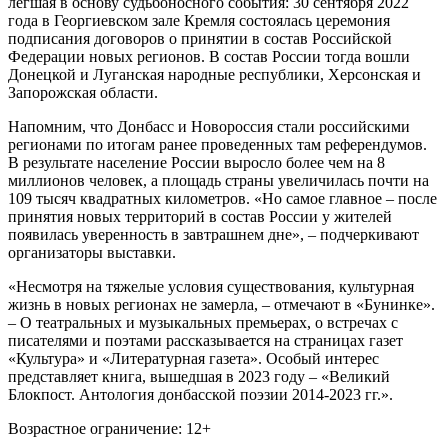
легшая в основу судьбоносного события: 30 сентября 2022
года в Георгиевском зале Кремля состоялась церемония
подписания договоров о принятии в состав Российской
Федерации новых регионов. В состав России тогда вошли
Донецкой и Луганская народные республики, Херсонская и
Запорожская области.
Напомним, что Донбасс и Новороссия стали российскими
регионами по итогам ранее проведенных там референдумов.
В результате население России выросло более чем на 8
миллионов человек, а площадь страны увеличилась почти на
109 тысяч квадратных километров. «Но самое главное – после
принятия новых территорий в состав России у жителей
появилась уверенность в завтрашнем дне», – подчеркивают
организаторы выставки.
«Несмотря на тяжелые условия существования, культурная
жизнь в новых регионах не замерла, – отмечают в «Бунинке».
– О театральных и музыкальных премьерах, о встречах с
писателями и поэтами рассказывается на страницах газет
«Культура» и «Литературная газета». Особый интерес
представляет книга, вышедшая в 2023 году – «Великий
Блокпост. Антология донбасской поэзии 2014-2023 гг.».
Возрастное ограничение: 12+