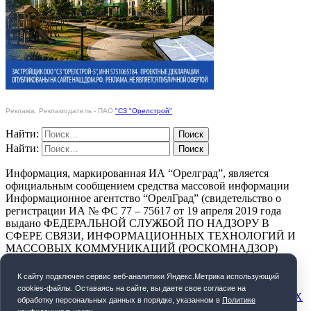
Реклама. Рекламодатель - ПАО
"СЗ "Орелстрой"
Найти:
Найти:
Информация, маркированная ИА “Орелград”, является
официальным сообщением средства массовой информации
Информационное агентство “ОрелГрад” (свидетельство о
регистрации ИА № ФС 77 – 75617 от 19 апреля 2019 года
выдано ФЕДЕРАЛЬНОЙ СЛУЖБОЙ ПО НАДЗОРУ В
СФЕРЕ СВЯЗИ, ИНФОРМАЦИОННЫХ ТЕХНОЛОГИЙ И
МАССОВЫХ КОММУНИКАЦИЙ (РОСКОМНАДЗОР)
ПОЛИТИКА КОНФИДЕНЦИАЛЬНОСТИ
К cайту подключен сервис веб-аналитики Яндекс.Метрика использующий
cookies-файлы. Оставаясь на сайте, вы даете свое согласие на
СОГЛАСИЕ НА ОБРАБОТКУ ПЕРСОНАЛЬНЫХ ДАННЫХ
обработку персональных данных в порядке, указанном в
Политике