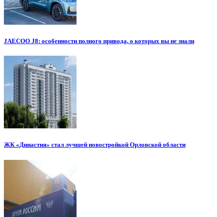
JAECOO J8: особенности полного привода, о которых вы не знали
ЖК «Династия» стал лучшей новостройкой Орловской области