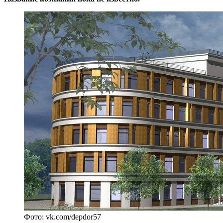
Фото: vk.com/depdor57