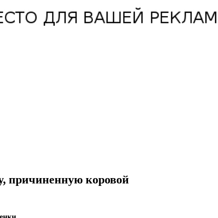
у, причиненную коровой
енки.