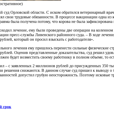
юстративное)
суд Орловской области. С иском обратился ветеринарный врач, 
л свои трудовые обязанности. В процессе вакцинации одна из ко
равма была получена потому, что корова не была зафиксирована 
оходил лечение, ему были проведены две операции на коленном 
мации пресс-службы Ливенского районного суда. – В ходе лечен
ублей, который он просил взыскать с работодателя».
тельного лечения ему пришлось перенести сильные физические ст
ублей. Оценив представленные доказательства, суд решил удовл
жен будет возместить своему работнику в полном объеме, то ест
ил – с заявленных 2 миллионов рублей до присужденных 350 тыс
 решения снижаются. В данном случае суд пришел к выводу о то
язанностей допустил грубую неосторожность. Поэтому исковые 
й срок