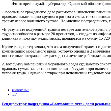
Фото: пресс-служба губернатора Орловской области (илл
Любопытное гражданское дело рассмотрел Ливенский районный 
проводил вакцинацию крупного рогатого скота, то есть выполня
травму левого коленного сустава. По мнению пострадавшего, т
«В результате полученной травмы ветврач длительное время пр
трудоспособности в размере 20 процентов, – следует из инфор
клиниках и покупку медицинских препаратов на сумму 15 720 р
Кроме того, истец заявил, что из-за полученной травмы и дли
компенсацию морального вреда, которую оценил в 2 миллиона р
понесенные пострадавшим расходы на лечение работодатель дол
А вот сумму компенсации морального вреда суд заметно сократ
правило, суммы заявленных компенсаций судами при вынесении
условия труда. Однако и ветврач при исполнении трудовых об
животные
ТГ
Гендиректору подрядчика «Болховкина луга» дали реальны