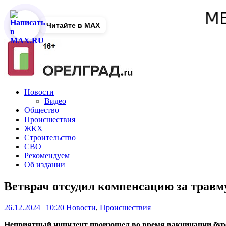
Читайте в MAX
Новости
Видео
Общество
Происшествия
ЖКХ
Строительство
СВО
Рекомендуем
Об издании
Ветврач отсудил компенсацию за травм
26.12.2024 | 10:20
Новости
,
Происшествия
Неприятный инцидент произошел во время вакцинации бур