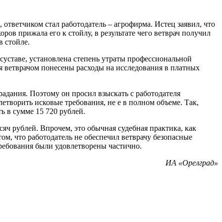
ответчиком стал работодатель – агрофирма. Истец заявил, что
ров прижала его к стойлу, в результате чего ветврач получил
в стойле.
суставе, установлена степень утраты профессиональной
ия ветврачом понесены расходы на исследования в платных
радания. Поэтому он просил взыскать с работодателя
етворить исковые требования, не е в полном объеме. Так,
ь в сумме 15 720 рублей.
яч рублей. Впрочем, это обычная судебная практика, как
м, что работодатель не обеспечил ветврачу безопасные
требования были удовлетворены частично.
ИА «Орелград»