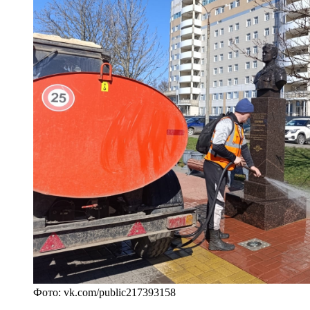
Фото: vk.com/public217393158