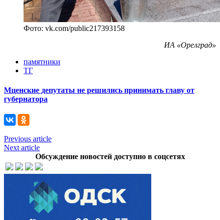
Фото: vk.com/public217393158
ИА «Орелград»
памятники
ТГ
Мценские депутаты не решились принимать главу от
губернатора
Previous article
Next article
Обсуждение новостей доступно в соцсетях