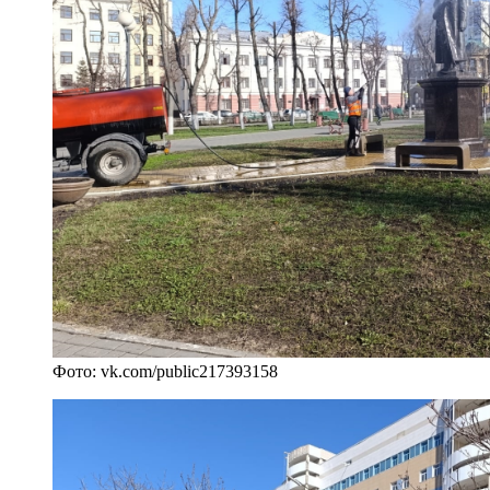
Фото: vk.com/public217393158