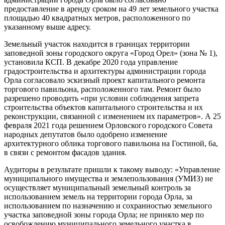
предоставление в аренду сроком на 49 лет земельного участка
площадью 40 квадратных метров, расположенного по
указанному выше адресу.
Земельный участок находится в границах территории
заповедной зоны городского округа «Город Орел» (зона № 1),
установила КСП. В декабре 2020 года управление
градостроительства и архитектуры администрации города
Орла согласовало эскизный проект капитального ремонта
торгового павильона, расположенного там. Ремонт было
разрешено проводить «при условии соблюдения запрета
строительства объектов капитального строительства и их
реконструкции, связанной с изменением их параметров». А 25
февраля 2021 года решением Орловского городского Совета
народных депутатов было одобрено изменение
архитектурного облика торгового павильона на Гостиной, 6а,
в связи с ремонтом фасадов здания.
Аудиторы в результате пришли к такому выводу: «Управление
муниципального имущества и землепользования (УМИЗ) не
осуществляет муниципальный земельный контроль за
использованием земель на территории города Орла, за
использованием по назначению и сохранностью земельного
участка заповедной зоны города Орла; не приняло мер по
освобождению муниципального земельного участка в