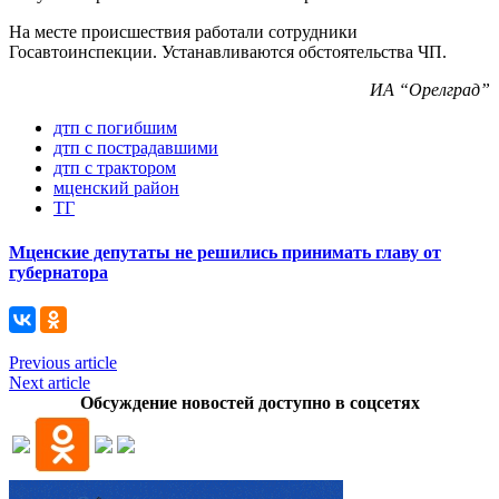
На месте происшествия работали сотрудники
Госавтоинспекции. Устанавливаются обстоятельства ЧП.
ИА “Орелград”
дтп с погибшим
дтп с пострадавшими
дтп с трактором
мценский район
ТГ
Мценские депутаты не решились принимать главу от
губернатора
Previous article
Next article
Обсуждение новостей доступно в соцсетях