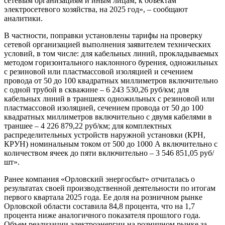
сетевым организациям и иным лицам, к объектам
электросетевого хозяйства, на 2025 год», – сообщают
аналитики.
В частности, поправки установлены тарифы на проверку
сетевой организацией выполнения заявителем технических
условий, в том числе: для кабельных линий, прокладываемых
методом горизонтального наклонного бурения, одножильных
с резиновой или пластмассовой изоляцией и сечением
провода от 50 до 100 квадратных миллиметров включительно
с одной трубой в скважине – 6 243 530,26 руб/км; для
кабельных линий в траншеях одножильных с резиновой или
пластмассовой изоляцией, сечением провода от 50 до 100
квадратных миллиметров включительно с двумя кабелями в
траншее – 4 226 879,22 руб/км; для комплектных
распределительных устройств наружной установки (КРН,
КРУН) номинальным током от 500 до 1000 А включительно с
количеством ячеек до пяти включительно – 3 546 851,05 руб/
шт».
Ранее компания «Орловский энергосбыт» отчиталась о
результатах своей производственной деятельности по итогам
первого квартала 2025 года. Ее доля на розничном рынке
Орловской области составила 84,8 процента, что на 1,7
процента ниже аналогичного показателя прошлого года.
Объем реализации электроэнергии на розничном рынке за