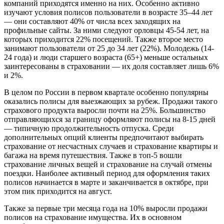
компаний приходятся именно на них. Особенно активно
изучают условия полисов пользователи в возрасте 35–44 лет
— они составляют 40% от числа всех заходящих на
профильные сайты. За ними следуют орловцы 45-54 лет, на
которых приходится 22% посещений. Также второе место
занимают пользователи от 25 до 34 лет (22%). Молодежь (14-
24 года) и люди старшего возраста (65+) меньше остальных
заинтересованы в страховании — их доля составляет лишь 6%
и 2%.
В целом по России в первом квартале особенно популярны
оказались полисы для выезжающих за рубеж. Продажи такого
страхового продукта выросли почти на 25%. Большинство
отправляющихся за границу оформляют полисы на 8-15 дней
— типичную продолжительность отпуска. Среди
дополнительных опций клиенты предпочитают выбирать
страхование от несчастных случаев и страхование квартиры и
багажа на время путешествия. Также в топ-5 вошли
страхование личных вещей и страхование на случай отмены
поездки. Наиболее активный период для оформления таких
полисов начинается в марте и заканчивается в октябре, при
этом пик приходится на август.
Также за первые три месяца года на 10% выросли продажи
полисов на страхование имущества. Их в основном