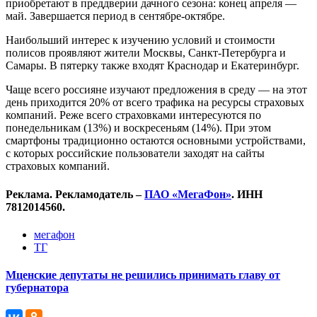
приобретают в преддверии дачного сезона: конец апреля —
май. Завершается период в сентябре-октябре.
Наибольший интерес к изучению условий и стоимости
полисов проявляют жители Москвы, Санкт-Петербурга и
Самары. В пятерку также входят Краснодар и Екатеринбург.
Чаще всего россияне изучают предложения в среду — на этот
день приходится 20% от всего трафика на ресурсы страховых
компаний. Реже всего страховками интересуются по
понедельникам (13%) и воскресеньям (14%). При этом
смартфоны традиционно остаются основными устройствами,
с которых российские пользователи заходят на сайты
страховых компаний.
Реклама. Рекламодатель –
ПАО «МегаФон»
. ИНН
7812014560.
мегафон
ТГ
Мценские депутаты не решились принимать главу от
губернатора