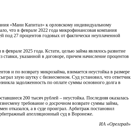
ания «Мани Капитал» к орловскому индивидуальному
вало, что в феврале 2022 года микрофинансовая компания
ей под 27 процентов годовых от фактически неуплаченной
в феврале 2025 года. Кстати, целью займа являлось развитие
з ставки, указанной в договоре, причем начисление процентов
нтов и по возврату микрозайма, взимается неустойка в размере
сыграл злую шутку с бизнесменом. Суд установил, что ответчик
возникла задолженность по оплате суммы основного долга в
оставшиеся 200 тысяч рублей – неустойка. Последняя оказалась
изнесмену требование о досрочном возврате суммы займа,
ен отказался, а в суде проиграл. Арбитраж постановил
 арбитражный апелляционный суд в Воронеже.
ИА «Орелград»