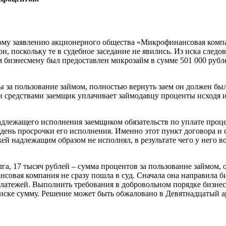
ому заявлению акционерного общества «Микрофинансовая комп
, поскольку те в судебное заседание не явились. Из иска следо
м бизнесмену был предоставлен микрозайм в сумме 501 000 рубл
 за пользование займом, полностью вернуть заем он должен был 
и средствами заемщик уплачивает займодавцу проценты исходя и
адлежащего исполнения заемщиком обязательств по уплате проце
день просрочки его исполнения. Именно этот пункт договора и 
жей надлежащим образом не исполнял, в результате чего у него 
га, 17 тысяч рублей – сумма процентов за пользование займом, 
совая компания не сразу пошла в суд. Сначала она направила б
латежей. Выполнить требования в добровольном порядке бизнесм
в иске сумму. Решение может быть обжаловано в Девятнадцатый