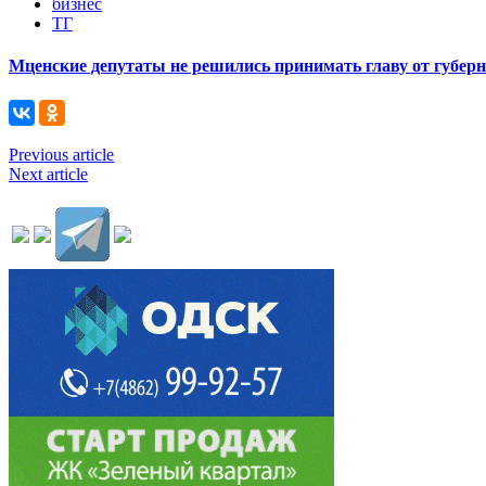
бизнес
ТГ
Мценские депутаты не решились принимать главу от губер
Previous article
Next article