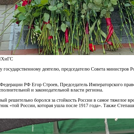
АНХиГС
му государственному деятелю, председателю Совета министров 
Федерации РФ Егор Строев, Председатель Императорского прав
полнительной и законодательной власти региона.
рый решительно боролся за стойкость России в самое тяжелое в
ятник «той России, которая ушла после 1917 года». Также Степ