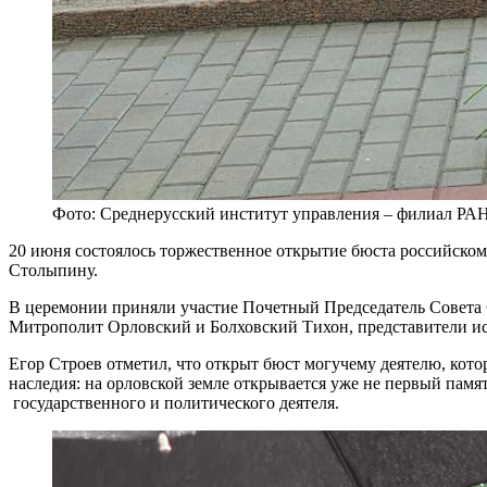
Фото: Среднерусский институт управления – филиал Р
20 июня состоялось торжественное открытие бюста российско
Столыпину.
В церемонии приняли участие Почетный Председатель Совета 
Митрополит Орловский и Болховский Тихон, представители ис
Егор Строев отметил, что открыт бюст могучему деятелю, кото
наследия: на орловской земле открывается уже не первый пам
государственного и политического деятеля.