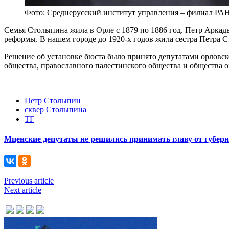
Фото: Среднерусский институт управления – филиал Р
Семья Столыпина жила в Орле с 1879 по 1886 год. Петр Аркад
реформы. В нашем городе до 1920-х годов жила сестра Петра
Решение об установке бюста было принято депутатами орловск
общества, православного палестинского общества и общества 
Петр Столыпин
сквер Столыпина
ТГ
Мценские депутаты не решились принимать главу от губер
Previous article
Next article