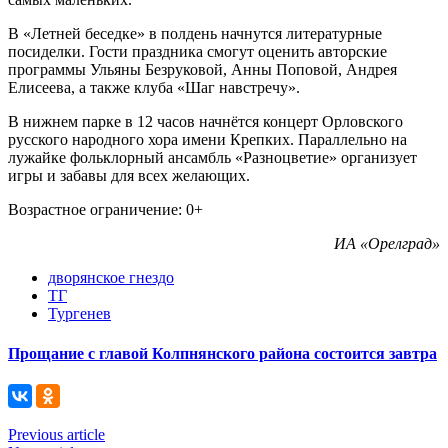
В «Летней беседке» в полдень начнутся литературные
посиделки. Гости праздника смогут оценить авторские
программы Ульяны Безруковой, Анны Поповой, Андрея
Елисеева, а также клуба «Шаг навстречу».
В нижнем парке в 12 часов начнётся концерт Орловского
русского народного хора имени Крепких. Параллельно на
лужайке фольклорный ансамбль «Разноцветие» организует
игры и забавы для всех желающих.
Возрастное ограничение: 0+
ИА «Орелград»
дворянское гнездо
ТГ
Тургенев
Прощание с главой Колпнянского района состоится завтра
Previous article