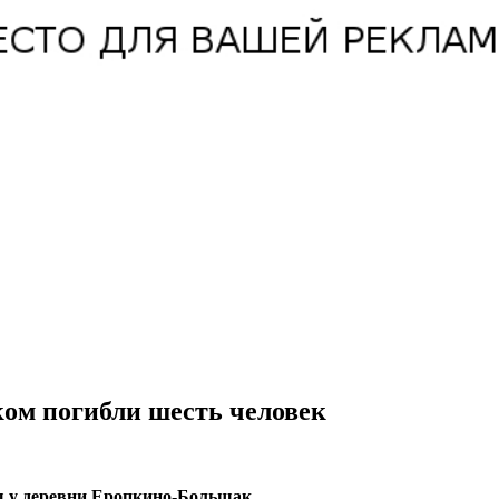
ком погибли шесть человек
ы у деревни Еропкино-Большак.