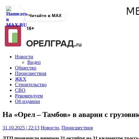
Читайте в MAX
Новости
Видео
Общество
Происшествия
ЖКХ
Строительство
СВО
Рекомендуем
Об издании
На «Орел – Тамбов» в аварии с грузови
31.10.2025 | 22:13
Новости
,
Происшествия
ДТП произошло вечером 31 октября на 31 километре трасс