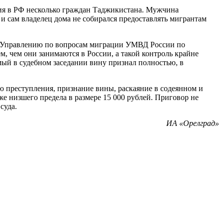
ания в РФ несколько граждан Таджикистана. Мужчина
 и сам владелец дома не собирался предоставлять мигрантам
р, Управлению по вопросам миграции УМВД России по
м, чем они занимаются в России, а такой контроль крайне
мый в судебном заседании вину признал полностью, в
ю преступления, признание вины, раскаяние в содеянном и
е низшего предела в размере 15 000 рублей. Приговор не
суда.
ИА «Орелград»