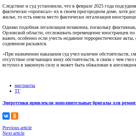
Следствие и суд установили, что в феврале 2025 года подсуд
фактически «прописал» их в своем пригородном доме, хотя дос
жилье, то есть имела место фактически легализация иностранц
Однако подобная легализация незаконна, поскольку фиктивна
Орловской области, отслеживать перемещение иностранцев по н
важен, особенно если учесть недавние террористические акты
содеянном раскаялся.
«При назначении наказания суд учел наличие обстоятельств, с
отсутствие отягчающих вину обстоятельств, в связи с чем сче
вступил в законную силу и может быть обжалован в апелляцио
мигранты
ТГ
Энергетики привлекли дополнительные бригады для ремонт
Previous article
Next article