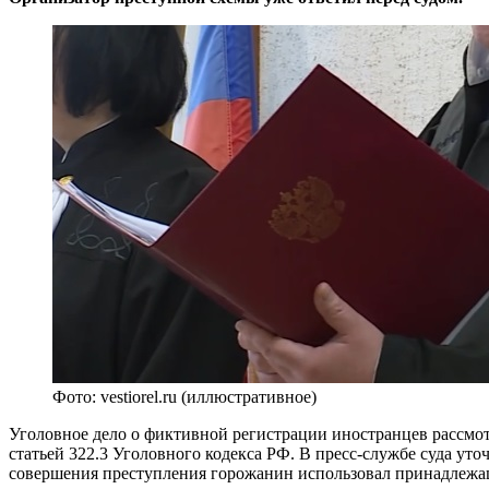
Фото: vestiorel.ru (иллюстративное)
Уголовное дело о фиктивной регистрации иностранцев рассмо
статьей 322.3 Уголовного кодекса РФ. В пресс-службе суда 
совершения преступления горожанин использовал принадлежащ