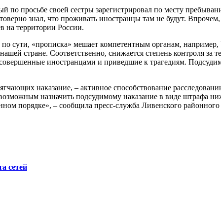
имый по просьбе своей сестры зарегистрировал по месту пребыв
товерно знал, что проживать иностранцы там не будут. Впрочем,
ев на территории России.
я, по сути, «прописка» мешает компетентным органам, наприме
ашей стране. Соответственно, снижается степень контроля за те
, совершенные иностранцами и приведшие к трагедиям. Подсуди
мягчающих наказание, – активное способствование расследовани
л возможным назначить подсудимому наказание в виде штрафа ниж
нном порядке», – сообщила пресс-служба Ливенского районного 
а сетей