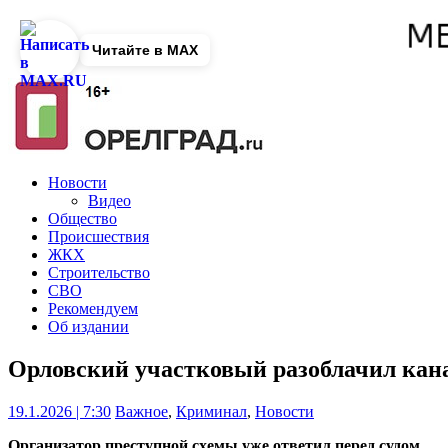
Читайте в MAX
Новости
Видео
Общество
Происшествия
ЖКХ
Строительство
СВО
Рекомендуем
Об издании
Орловский участковый разоблачил кан
19.1.2026 | 7:30
Важное
,
Криминал
,
Новости
Организатор преступной схемы уже ответил перед судом.