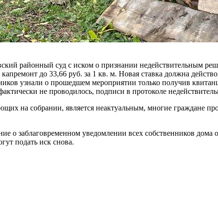
ский районный суд с иском о признании недействительным реше
премонт до 33,66 руб. за 1 кв. м. Новая ставка должна действо
ников узнали о прошедшем мероприятии только получив квитанции
 фактически не проводилось, подписи в протоколе недействитель
щих на собрании, является неактуальным, многие граждане прода
ание о заблаговременном уведомлении всех собственников дома 
огут подать иск снова.