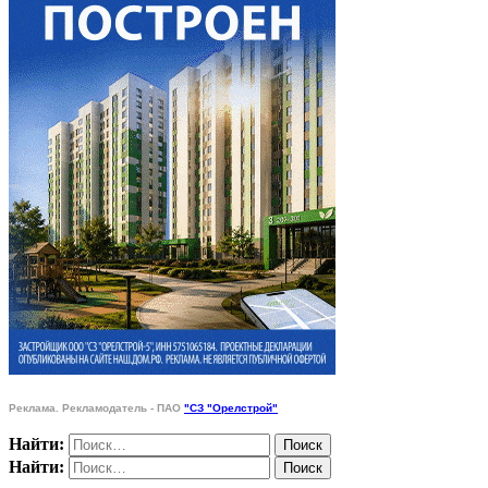
Реклама. Рекламодатель - ПАО
"СЗ "Орелстрой"
Найти:
Найти: