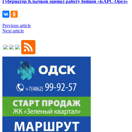
Губернатор Клычков оценил работу бойцов «БАРС-Орел»
Previous article
Next article