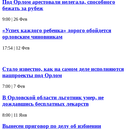
Под Орлом арестовали нелегала, способного
бежать за рубеж
9:00 | 26 Фев
«Успех каждого ребенка» дорого обойдется
орловским чиновникам
17:54 | 12 Фев
Стало известно, как на самом деле исполняются
нацпроекты под Орлом
7:00 | 7 Фев
В Орловской области льготник умер, не
дождавшись бесплатных лекарств
8:00 | 11 Янв
Вынесен приговор по делу об избиении