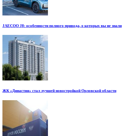
JAECOO J8: особенности полного привода, о которых вы не знали
ЖК «Династия» стал лучшей новостройкой Орловской области