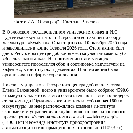
Фото: ИА “Орелград” / Светлана Числова
В Орловском государственном университете имени И.С.
Тургенева озвучили итоги Всероссийской акции по сбору
макулатуры «БумБатл». Она стартовала 10 октября 2025 года
и завершилась в конце февраля 2026 года. Старт акции был
дан в Ресурсном центре добровольчества участниками клуба
«Зеленая экономика». На протяжении пяти месяцев в
университете проводился сбор и сортировка макулатуры на
кафедрах, в институтах и деканатах. Причем акция была
организована в форме соревнования.
По словам директора Ресурсного центра добровольчества
Елены Баженовой, всего в университете было собрано 4598,6
кг макулатуры. Что касается состязательной части, то лидером
стала команда Юридического института, собравшая 1600 кг
макулатуры. За ней расположились команда Института
экономики и управления и клубов волонтеров финансового
просвещения, «Зеленая экономика» и «Я — Менеджер!»
(1406,3 кг) и команда Института приборостроения,
автоматизации и информационных технологий (1109,3 кг).