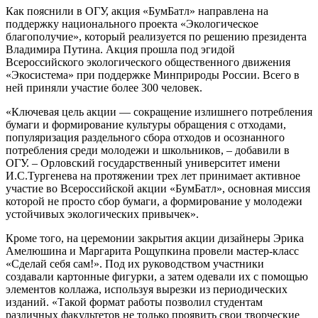
Как пояснили в ОГУ, акция «БумБатл» направлена на
поддержку национального проекта «Экологическое
благополучие», который реализуется по решению президента
Владимира Путина. Акция прошла под эгидой
Всероссийского экологического общественного движения
«Экосистема» при поддержке Минприроды России. Всего в
ней приняли участие более 300 человек.
«Ключевая цель акции — сокращение излишнего потребления
бумаги и формирование культуры обращения с отходами,
популяризация раздельного сбора отходов и осознанного
потребления среди молодежи и школьников, – добавили в
ОГУ. – Орловский государственный университет имени
И.С.Тургенева на протяжении трех лет принимает активное
участие во Всероссийской акции «БумБатл», основная миссия
которой не просто сбор бумаги, а формирование у молодежи
устойчивых экологических привычек».
Кроме того, на церемонии закрытия акции дизайнеры Эрика
Амелюшина и Маргарита Рощупкина провели мастер-класс
«Сделай себя сам!». Под их руководством участники
создавали картонные фигурки, а затем одевали их с помощью
элементов коллажа, используя вырезки из периодических
изданий. «Такой формат работы позволил студентам
различных факультетов не только проявить свои творческие