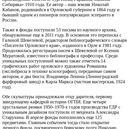
Сибиряка» 1910 года. Ее автор – наш земляк Николай
Кабанов, родившийся в Орловской губернии в 1864 году и
бывший одним из пионеров популяризации эсперанто в
России.
Также в фонды поступили 53 письма из научного архива,
обнаруженные еще в 2011 году. В основном это переписка с
Галиной Шевелевой, редактором библиографического словаря
«Писатели Орловского края», изданного в Орле в 1981 году.
Продолжилась регистрация писем к Шевелевой от Ксении
Муратовой, известного библиографа и профессора. Среди
уникальных поступлений можно также отметить 14
графических работ орловского художника Ромашова
(экслибрисы в технике ксилографии), переданные самим
автором, и два бюста: Владимира Ленина (Ленинградский
фарфоровый завод) и Карла Маркса (частная мастерская, 1924
год).
Обе скульптуры принадлежали отцу дарителя, первому
заведующему кафедрой истории ОГПИ. Еще четыре
хрустальные рюмки 1950–1970-х годов производства ГДР с
уникальным дизайном поступили от мецената Александра
Старухина. В апреле фонды пополнились еще 125
предметами. Главным событием тогда стало открытие
личного фонда, посвященного брянскому поэту Николаю