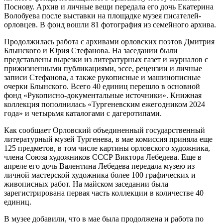
Поснову. Архив и личные вещи передала его дочь Екатерина
Волобуева после выставки на площадке музея писателей-
орловцев. В фонд вошли 81 фотография из семейного архива.
Продолжилась работа с архивами орловских поэтов Дмитрия
Блынского и Юрия Стефанова. На заседании были
представлены вырезки из литературных газет и журналов с
прижизненными публикациями, эссе, рецензии и личные
записи Стефанова, а также рукописные и машинописные
очерки Блынского. Всего 40 единиц перешло в основной
фонд «Рукописно-документальные источники». Книжная
коллекция пополнилась «Тургеневским ежегодником 2024
года» и четырьмя каталогами с дагеротипами.
Как сообщает Орловский объединенный государственный
литературный музей Тургенева, в мае комиссия приняла еще
125 предметов, в том числе картины орловского художника,
члена Союза художников СССР Виктора Лебедева. Еще в
апреле его дочь Валентина Лебедева передала музею из
личной мастерской художника более 100 графических и
живописных работ. На майском заседании была
зарегистрирована первая часть коллекции в количестве 40
единиц.
В музее добавили, что в мае была продолжена и работа по