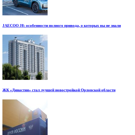
JAECOO J8: особенности полного привода, о которых вы не знали
ЖК «Династия» стал лучшей новостройкой Орловской области