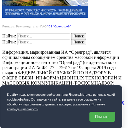
Реклама. Рекламодатель - ПАО
"СЗ "Орелстрой"
Найти:
Найти:
Информация, маркированная ИА “Орелград”, является
официальным сообщением средства массовой информации
Информационное агентство “ОрелГрад” (свидетельство о
регистрации ИА № ФС 77 – 75617 от 19 апреля 2019 года
выдано ФЕДЕРАЛЬНОЙ СЛУЖБОЙ ПО НАДЗОРУ В
СФЕРЕ СВЯЗИ, ИНФОРМАЦИОННЫХ ТЕХНОЛОГИЙ И
МАССОВЫХ КОММУНИКАЦИЙ (РОСКОМНАДЗОР)
ПОЛИТИКА КОНФИДЕНЦИАЛЬНОСТИ
К cайту подключен сервис веб-аналитики Яндекс.Метрика использующий
cookies-файлы. Оставаясь на сайте, вы даете свое согласие на
СОГЛАСИЕ НА ОБРАБОТКУ ПЕРСОНАЛЬНЫХ ДАННЫХ
обработку персональных данных в порядке, указанном в
Политике
конфиденциальности
.
Орелград. 2026 год
Принять