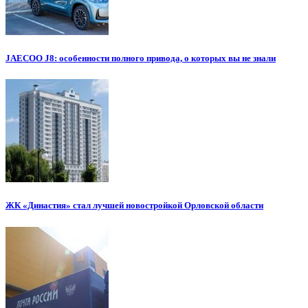
JAECOO J8: особенности полного привода, о которых вы не знали
ЖК «Династия» стал лучшей новостройкой Орловской области