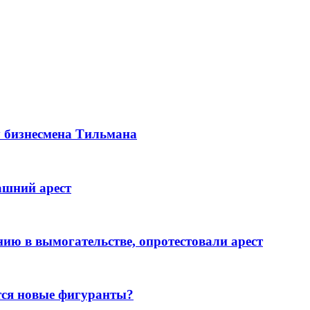
 у бизнесмена Тильмана
ашний арест
ию в вымогательстве, опротестовали арест
тся новые фигуранты?