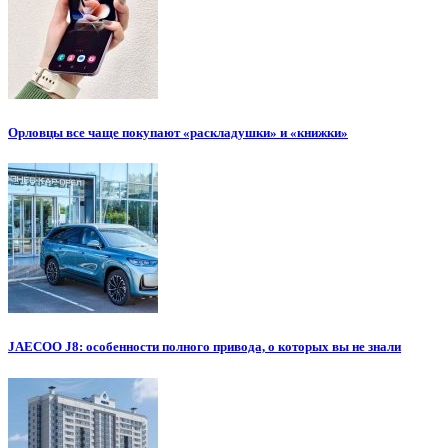
Орловцы все чаще покупают «раскладушки» и «книжки»
JAECOO J8: особенности полного привода, о которых вы не знали