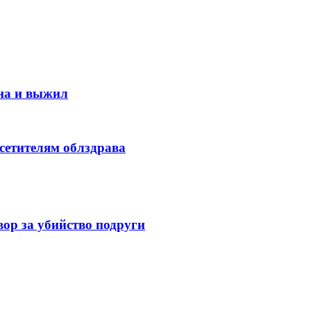
на и выжил
сетителям облздрава
ор за убийство подруги