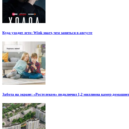
Куда уходит лето: Wink знает, чем заняться в августе
Забота на экране: «Ростелеком» подключил 1,2 миллиона камер домашн