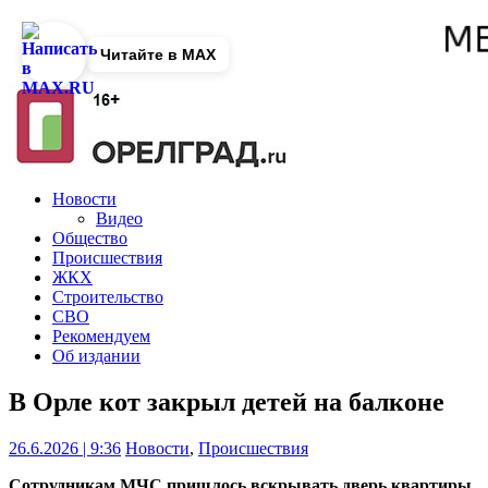
Читайте в MAX
Новости
Видео
Общество
Происшествия
ЖКХ
Строительство
СВО
Рекомендуем
Об издании
В Орле кот закрыл детей на балконе
26.6.2026 | 9:36
Новости
,
Происшествия
Сотрудникам МЧС пришлось вскрывать дверь квартиры.