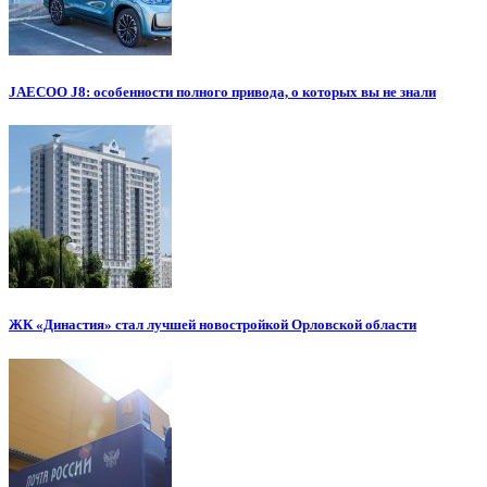
JAECOO J8: особенности полного привода, о которых вы не знали
ЖК «Династия» стал лучшей новостройкой Орловской области