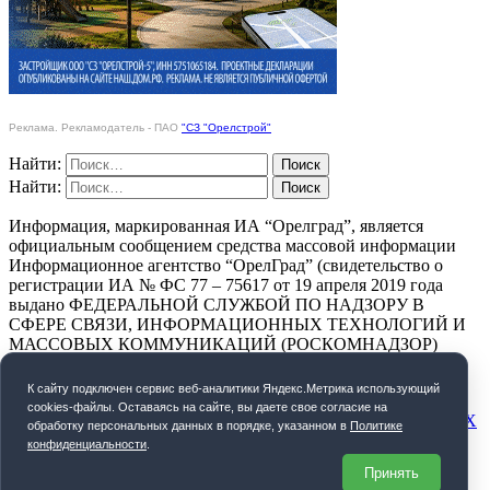
Реклама. Рекламодатель - ПАО
"СЗ "Орелстрой"
Найти:
Найти:
Информация, маркированная ИА “Орелград”, является
официальным сообщением средства массовой информации
Информационное агентство “ОрелГрад” (свидетельство о
регистрации ИА № ФС 77 – 75617 от 19 апреля 2019 года
выдано ФЕДЕРАЛЬНОЙ СЛУЖБОЙ ПО НАДЗОРУ В
СФЕРЕ СВЯЗИ, ИНФОРМАЦИОННЫХ ТЕХНОЛОГИЙ И
МАССОВЫХ КОММУНИКАЦИЙ (РОСКОМНАДЗОР)
ПОЛИТИКА КОНФИДЕНЦИАЛЬНОСТИ
К cайту подключен сервис веб-аналитики Яндекс.Метрика использующий
cookies-файлы. Оставаясь на сайте, вы даете свое согласие на
СОГЛАСИЕ НА ОБРАБОТКУ ПЕРСОНАЛЬНЫХ ДАННЫХ
обработку персональных данных в порядке, указанном в
Политике
конфиденциальности
.
Орелград. 2026 год
Принять