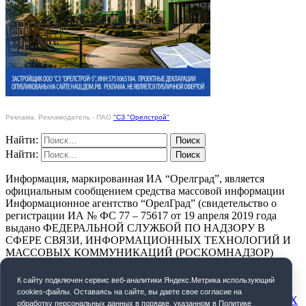
Реклама. Рекламодатель - ПАО
"СЗ "Орелстрой"
Найти:
Найти:
Информация, маркированная ИА “Орелград”, является
официальным сообщением средства массовой информации
Информационное агентство “ОрелГрад” (свидетельство о
регистрации ИА № ФС 77 – 75617 от 19 апреля 2019 года
выдано ФЕДЕРАЛЬНОЙ СЛУЖБОЙ ПО НАДЗОРУ В
СФЕРЕ СВЯЗИ, ИНФОРМАЦИОННЫХ ТЕХНОЛОГИЙ И
МАССОВЫХ КОММУНИКАЦИЙ (РОСКОМНАДЗОР)
ПОЛИТИКА КОНФИДЕНЦИАЛЬНОСТИ
К cайту подключен сервис веб-аналитики Яндекс.Метрика использующий
cookies-файлы. Оставаясь на сайте, вы даете свое согласие на
СОГЛАСИЕ НА ОБРАБОТКУ ПЕРСОНАЛЬНЫХ ДАННЫХ
обработку персональных данных в порядке, указанном в
Политике