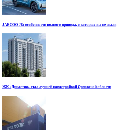
JAECOO J8: особенности полного привода, о которых вы не знали
ЖК «Династия» стал лучшей новостройкой Орловской области