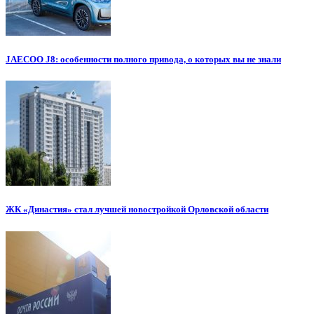
JAECOO J8: особенности полного привода, о которых вы не знали
ЖК «Династия» стал лучшей новостройкой Орловской области