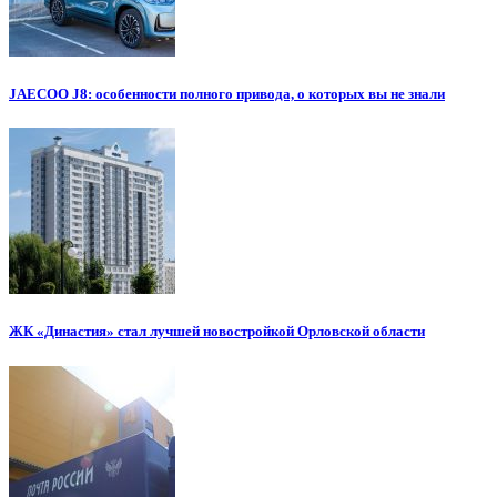
JAECOO J8: особенности полного привода, о которых вы не знали
ЖК «Династия» стал лучшей новостройкой Орловской области