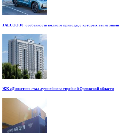
JAECOO J8: особенности полного привода, о которых вы не знали
ЖК «Династия» стал лучшей новостройкой Орловской области