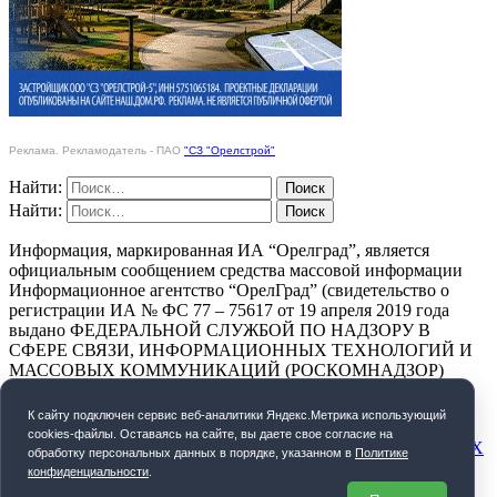
Реклама. Рекламодатель - ПАО
"СЗ "Орелстрой"
Найти:
Найти:
Информация, маркированная ИА “Орелград”, является
официальным сообщением средства массовой информации
Информационное агентство “ОрелГрад” (свидетельство о
регистрации ИА № ФС 77 – 75617 от 19 апреля 2019 года
выдано ФЕДЕРАЛЬНОЙ СЛУЖБОЙ ПО НАДЗОРУ В
СФЕРЕ СВЯЗИ, ИНФОРМАЦИОННЫХ ТЕХНОЛОГИЙ И
МАССОВЫХ КОММУНИКАЦИЙ (РОСКОМНАДЗОР)
ПОЛИТИКА КОНФИДЕНЦИАЛЬНОСТИ
К cайту подключен сервис веб-аналитики Яндекс.Метрика использующий
cookies-файлы. Оставаясь на сайте, вы даете свое согласие на
СОГЛАСИЕ НА ОБРАБОТКУ ПЕРСОНАЛЬНЫХ ДАННЫХ
обработку персональных данных в порядке, указанном в
Политике
конфиденциальности
.
Орелград. 2026 год