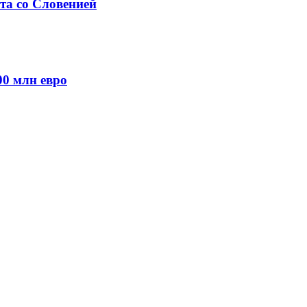
та со Словенией
00 млн евро