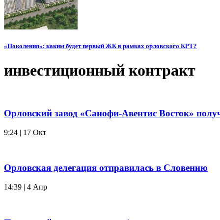
«Поколения»: каким будет первый ЖК в рамках орловского КРТ?
инвестиционный контракт
Орловский завод «Санофи-Авентис Восток» полу
9:24 | 17 Окт
Орловская делегация отправилась в Словению
14:39 | 4 Апр