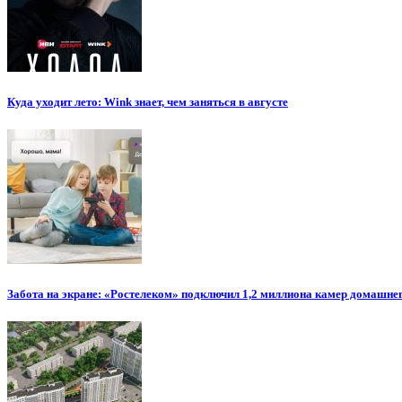
Куда уходит лето: Wink знает, чем заняться в августе
Забота на экране: «Ростелеком» подключил 1,2 миллиона камер домашн