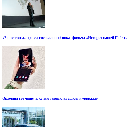
«Ростелеком» провел специальный показ фильма «История нашей Побед
Орловцы все чаще покупают «раскладушки» и «книжки»