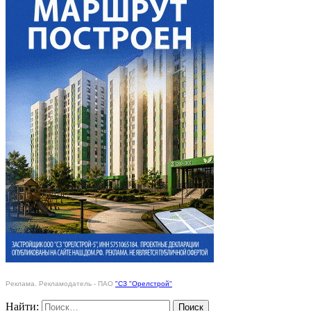
Реклама. Рекламодатель - ПАО
"СЗ "Орелстрой"
Найти: