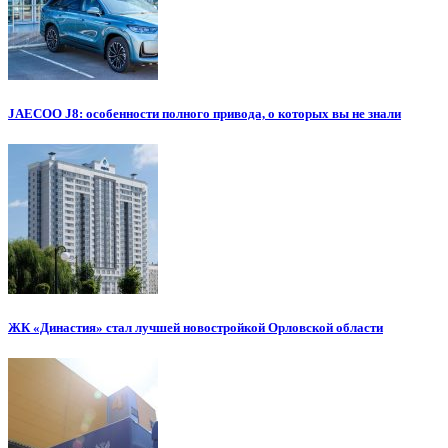
JAECOO J8: особенности полного привода, о которых вы не знали
ЖК «Династия» стал лучшей новостройкой Орловской области