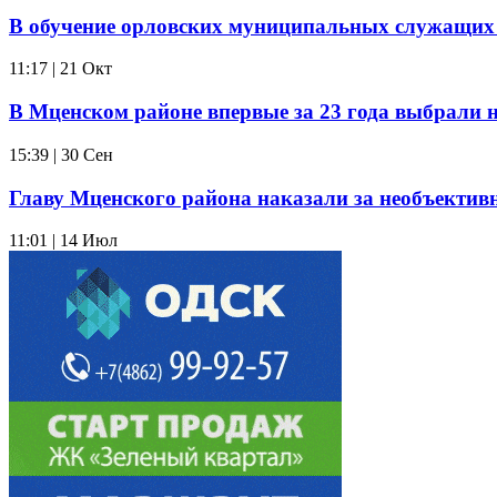
В обучение орловских муниципальных служащих 
11:17 | 21 Окт
В Мценском районе впервые за 23 года выбрали н
15:39 | 30 Сен
Главу Мценского района наказали за необъектив
11:01 | 14 Июл