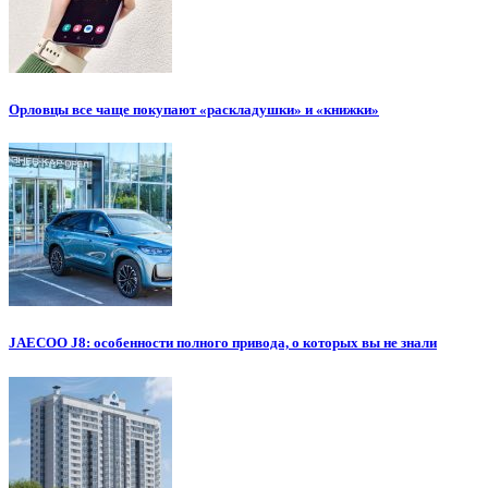
Орловцы все чаще покупают «раскладушки» и «книжки»
JAECOO J8: особенности полного привода, о которых вы не знали