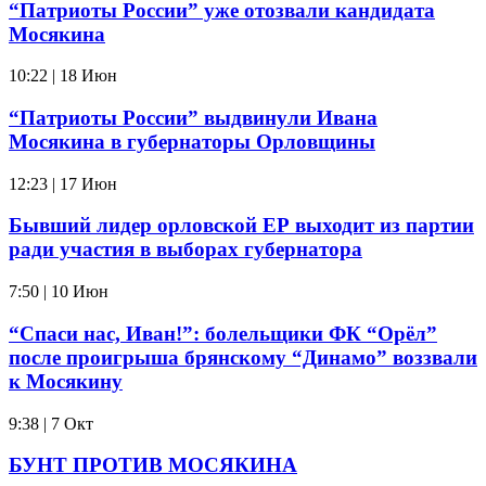
“Патриоты России” уже отозвали кандидата
Мосякина
10:22 | 18 Июн
“Патриоты России” выдвинули Ивана
Мосякина в губернаторы Орловщины
12:23 | 17 Июн
Бывший лидер орловской ЕР выходит из партии
ради участия в выборах губернатора
7:50 | 10 Июн
“Спаси нас, Иван!”: болельщики ФК “Орёл”
после проигрыша брянскому “Динамо” воззвали
к Мосякину
9:38 | 7 Окт
БУНТ ПРОТИВ МОСЯКИНА