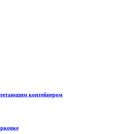
й летающим контейнером
арковке