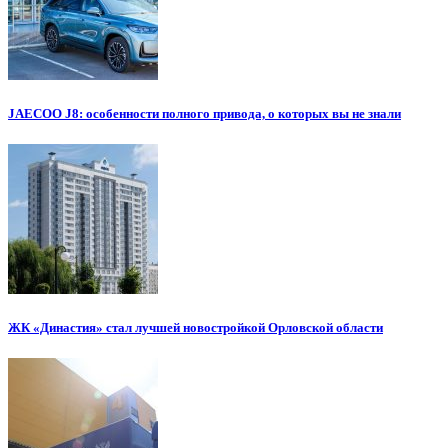
JAECOO J8: особенности полного привода, о которых вы не знали
ЖК «Династия» стал лучшей новостройкой Орловской области