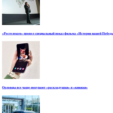
«Ростелеком» провел специальный показ фильма «История нашей Побед
Орловцы все чаще покупают «раскладушки» и «книжки»