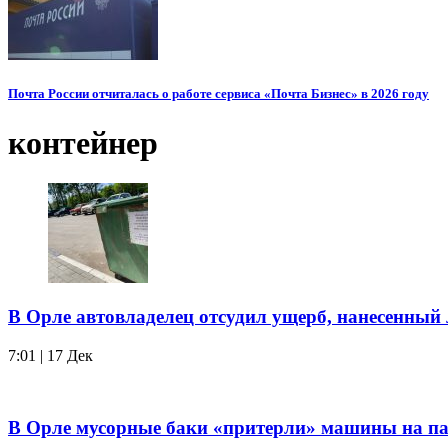
Почта России отчиталась о работе сервиса «Почта Бизнес» в 2026 году
контейнер
В Орле автовладелец отсудил ущерб, нанесенны
7:01 | 17 Дек
В Орле мусорные баки «притерли» машины на п