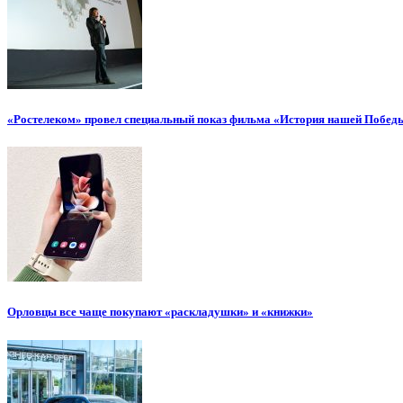
«Ростелеком» провел специальный показ фильма «История нашей Побед
Орловцы все чаще покупают «раскладушки» и «книжки»