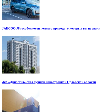
JAECOO J8: особенности полного привода, о которых вы не знали
ЖК «Династия» стал лучшей новостройкой Орловской области