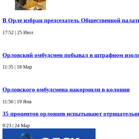
В Орле избран председатель Общественной палат
17:52 | 25 Июл
Орловский омбудсмен побывал в штрафном изол
11:35 | 18 Мар
Орловского омбудсмена накормили в колонии
11:50 | 19 Янв
35 процентов орловцев испытывают отрицательн
9:23 | 24 Мар