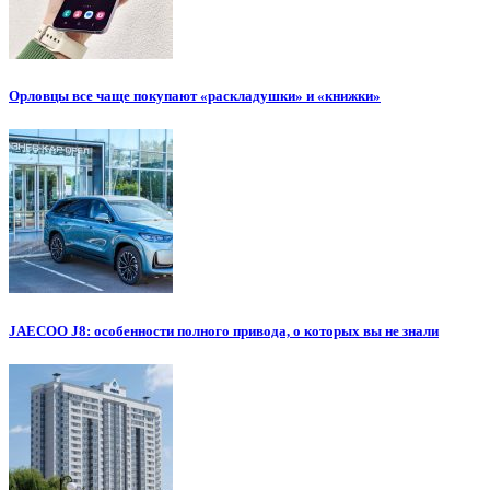
Орловцы все чаще покупают «раскладушки» и «книжки»
JAECOO J8: особенности полного привода, о которых вы не знали