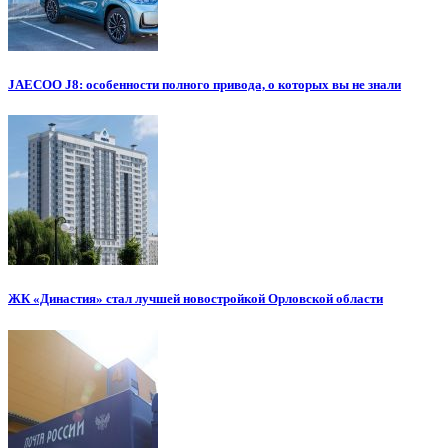
JAECOO J8: особенности полного привода, о которых вы не знали
ЖК «Династия» стал лучшей новостройкой Орловской области