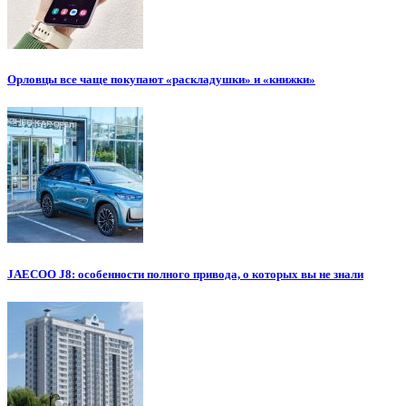
Орловцы все чаще покупают «раскладушки» и «книжки»
JAECOO J8: особенности полного привода, о которых вы не знали