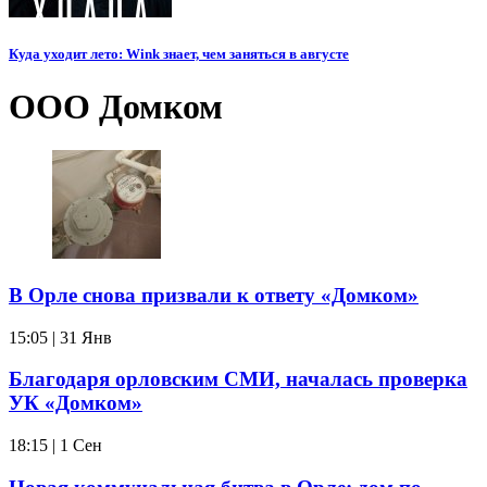
Куда уходит лето: Wink знает, чем заняться в августе
ООО Домком
В Орле снова призвали к ответу «Домком»
15:05 | 31 Янв
Благодаря орловским СМИ, началась проверка
УК «Домком»
18:15 | 1 Сен