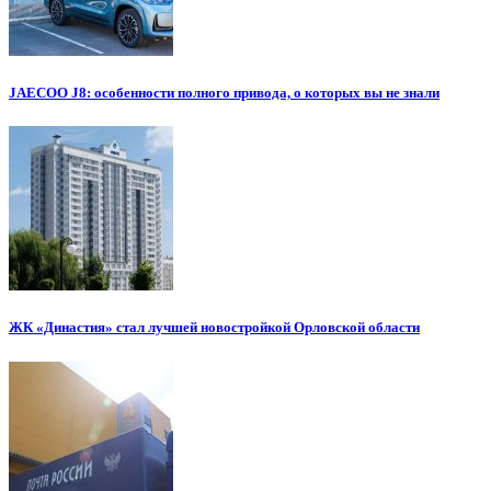
JAECOO J8: особенности полного привода, о которых вы не знали
ЖК «Династия» стал лучшей новостройкой Орловской области