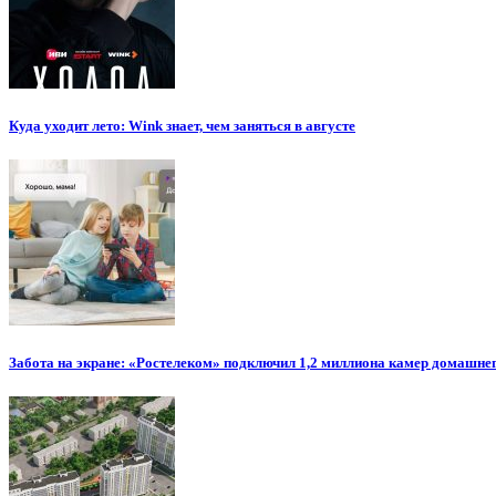
Куда уходит лето: Wink знает, чем заняться в августе
Забота на экране: «Ростелеком» подключил 1,2 миллиона камер домашн