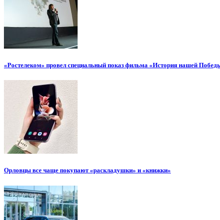
«Ростелеком» провел специальный показ фильма «История нашей Побед
Орловцы все чаще покупают «раскладушки» и «книжки»