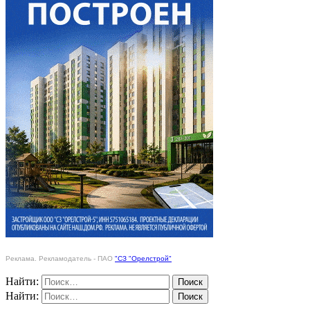
Реклама. Рекламодатель - ПАО
"СЗ "Орелстрой"
Найти:
Найти: