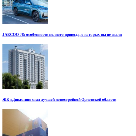
JAECOO J8: особенности полного привода, о которых вы не знали
ЖК «Династия» стал лучшей новостройкой Орловской области