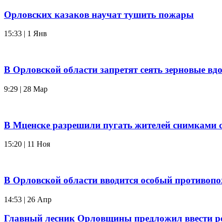
Орловских казаков научат тушить пожары
15:33 | 1 Янв
В Орловской области запретят сеять зерновые вд
9:29 | 28 Мар
В Мценске разрешили пугать жителей снимками 
15:20 | 11 Ноя
В Орловской области вводится особый противо
14:53 | 26 Апр
Главный лесник Орловщины предложил ввести 