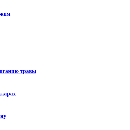
ежим
жиганию травы
ожарах
ону