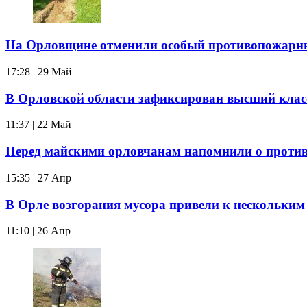
На Орловщине отменили особый противопожарн
17:28 | 29 Май
В Орловской области зафиксирован высший клас
11:37 | 22 Май
Перед майскими орловчанам напомнили о против
15:35 | 27 Апр
В Орле возгорания мусора привели к нескольки
11:10 | 26 Апр