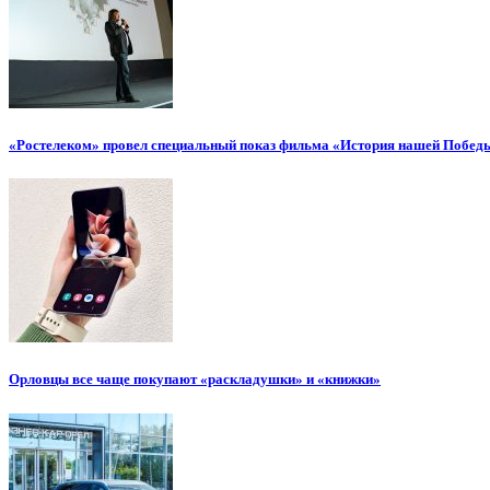
«Ростелеком» провел специальный показ фильма «История нашей Побед
Орловцы все чаще покупают «раскладушки» и «книжки»