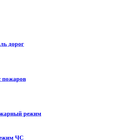
оль дорог
с пожаров
пожарный режим
режим ЧС