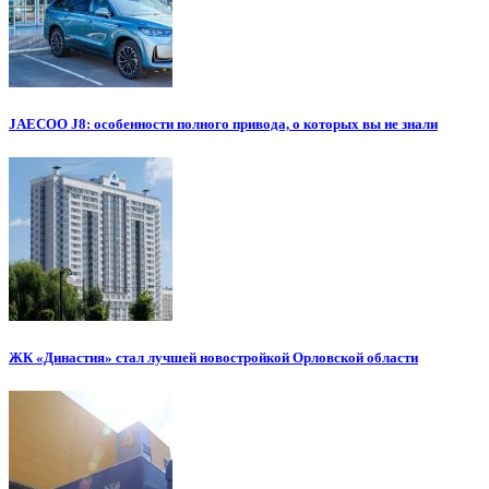
JAECOO J8: особенности полного привода, о которых вы не знали
ЖК «Династия» стал лучшей новостройкой Орловской области