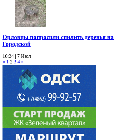
Орловцы попросили спилить деревья на
Городской
10:24 | 7 Июл
«
1
2
3
4
»