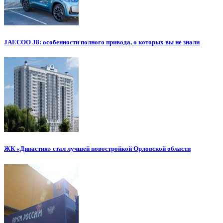
JAECOO J8: особенности полного привода, о которых вы не знали
ЖК «Династия» стал лучшей новостройкой Орловской области