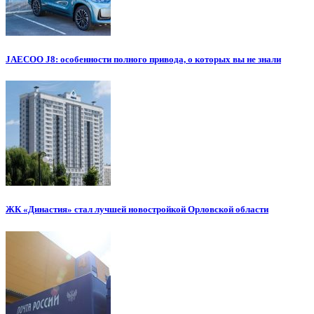
JAECOO J8: особенности полного привода, о которых вы не знали
ЖК «Династия» стал лучшей новостройкой Орловской области