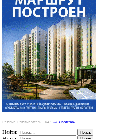
Реклама. Рекламодатель - ПАО
"СЗ "Орелстрой"
Найти:
Найти: