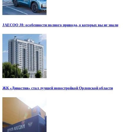
JAECOO J8: особенности полного привода, о которых вы не знали
ЖК «Династия» стал лучшей новостройкой Орловской области