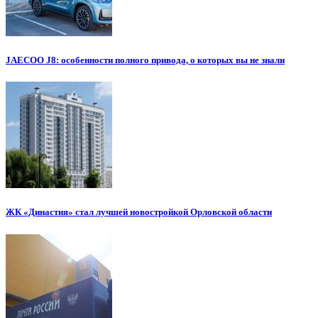
JAECOO J8: особенности полного привода, о которых вы не знали
ЖК «Династия» стал лучшей новостройкой Орловской области