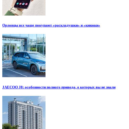
Орловцы все чаще покупают «раскладушки» и «книжки»
JAECOO J8: особенности полного привода, о которых вы не знали