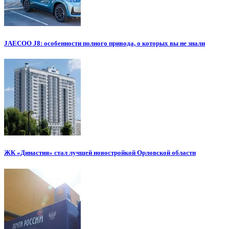
JAECOO J8: особенности полного привода, о которых вы не знали
ЖК «Династия» стал лучшей новостройкой Орловской области