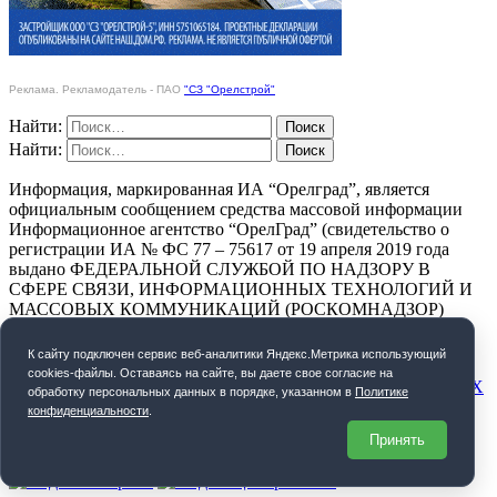
Реклама. Рекламодатель - ПАО
"СЗ "Орелстрой"
Найти:
Найти:
Информация, маркированная ИА “Орелград”, является
официальным сообщением средства массовой информации
Информационное агентство “ОрелГрад” (свидетельство о
регистрации ИА № ФС 77 – 75617 от 19 апреля 2019 года
выдано ФЕДЕРАЛЬНОЙ СЛУЖБОЙ ПО НАДЗОРУ В
СФЕРЕ СВЯЗИ, ИНФОРМАЦИОННЫХ ТЕХНОЛОГИЙ И
МАССОВЫХ КОММУНИКАЦИЙ (РОСКОМНАДЗОР)
ПОЛИТИКА КОНФИДЕНЦИАЛЬНОСТИ
К cайту подключен сервис веб-аналитики Яндекс.Метрика использующий
cookies-файлы. Оставаясь на сайте, вы даете свое согласие на
СОГЛАСИЕ НА ОБРАБОТКУ ПЕРСОНАЛЬНЫХ ДАННЫХ
обработку персональных данных в порядке, указанном в
Политике
конфиденциальности
.
Орелград. 2026 год
Принять